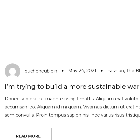
May 24, 2021
Fashion
,
The B
ducheheublein
I’m trying to build a more sustainable wa
Donec sed erat ut magna suscipit mattis. Aliquam erat volutpat.
accumsan leo. Aliquam id mi quam. Vivamus dictum ut erat nec
sem convallis. Proin tempus sapien nisl, nec varius risus tristique
READ MORE