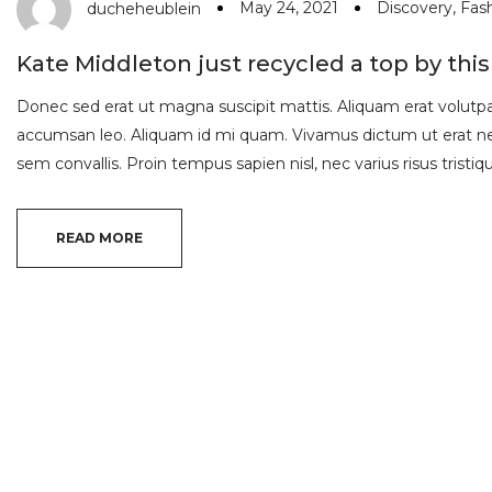
May 24, 2021
Discovery
,
Fas
ducheheublein
Kate Middleton just recycled a top by this 
Donec sed erat ut magna suscipit mattis. Aliquam erat volutpat.
accumsan leo. Aliquam id mi quam. Vivamus dictum ut erat nec
sem convallis. Proin tempus sapien nisl, nec varius risus tristique
READ MORE