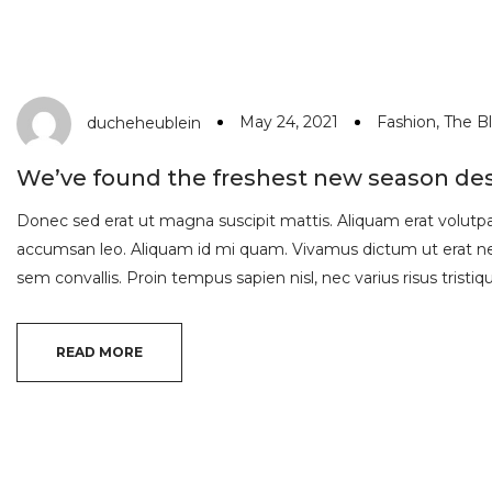
May 24, 2021
Fashion
,
The B
ducheheublein
We’ve found the freshest new season de
Donec sed erat ut magna suscipit mattis. Aliquam erat volutpat.
accumsan leo. Aliquam id mi quam. Vivamus dictum ut erat nec
sem convallis. Proin tempus sapien nisl, nec varius risus tristique
READ MORE